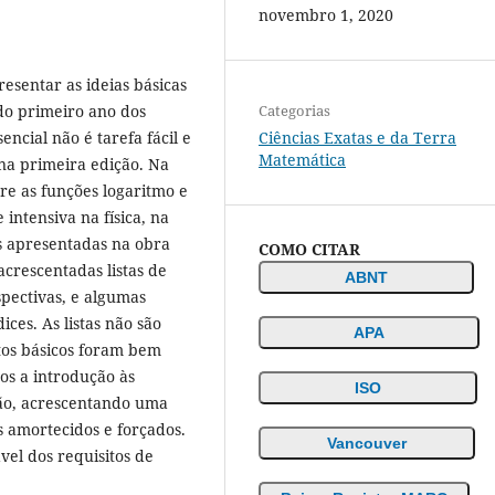
novembro 1, 2020
esentar as ideias básicas
Categorias
 do primeiro ano dos
Ciências Exatas e da Terra
encial não é tarefa fácil e
Matemática
 na primeira edição. Na
re as funções logaritmo e
intensiva na física, na
s apresentadas na obra
COMO CITAR
acrescentadas listas de
ABNT
spectivas, e algumas
ces. As listas não são
APA
itos básicos foram bem
mos a introdução às
ISO
ção, acrescentando uma
s amortecidos e forçados.
Vancouver
el dos requisitos de