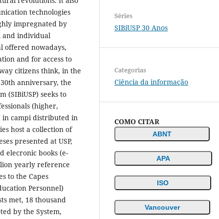
ural revolutions. It also
nication technologies
Séries
highly impregnated by
SIBiUSP 30 Anos
l and individual
al offered nowadays,
tion and for access to
Categorias
ay citizens think, in the
Ciência da informação
 30th anniversary, the
em (SIBiUSP) seeks to
essionals (higher,
d in campi distributed in
COMO CITAR
ies host a collection of
ABNT
eses presented at USP,
d elecronic books (e-
APA
llion yearly reference
es to the Capes
ISO
ducation Personnel)
sts met, 18 thousand
Vancouver
oted by the System,