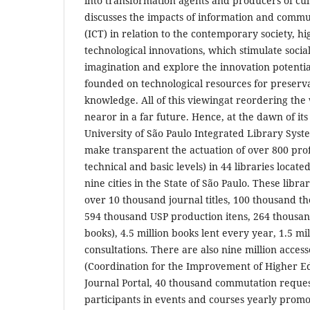
into transformation agents and producers of cult
discusses the impacts of information and commu
(ICT) in relation to the contemporary society, 
technological innovations, which stimulate socia
imagination and explore the innovation potenti
founded on technological resources for preserva
knowledge. All of this viewingat reordering the w
nearor in a far future. Hence, at the dawn of its
University of São Paulo Integrated Library Syst
make transparent the actuation of over 800 prof
technical and basic levels) in 44 libraries locate
nine cities in the State of São Paulo. These librar
over 10 thousand journal titles, 100 thousand th
594 thousand USP production itens, 264 thousan
books), 4.5 million books lent every year, 1.5 mi
consultations. There are also nine million access
(Coordination for the Improvement of Higher E
Journal Portal, 40 thousand commutation reque
participants in events and courses yearly prom