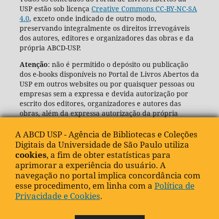
USP estão sob licença
Creative Commons CC-BY-NC-SA
4.0
, exceto onde indicado de outro modo,
preservando integralmente os direitos irrevogáveis
dos autores, editores e organizadores das obras e da
própria ABCD-USP.
Atenção
: não é permitido o depósito ou publicação
dos e-books disponíveis no Portal de Livros Abertos da
USP em outros websites ou por quaisquer pessoas ou
empresas sem a expressa e devida autorização por
escrito dos editores, organizadores e autores das
obras, além da expressa autorização da própria
Agência de Bibliotecas e Coleções Digitais da USP
(ABCD-USP).
A ABCD USP - Agência de Bibliotecas e Coleções
Digitais da Universidade de São Paulo utiliza
cookies
, a fim de obter estatísticas para
aprimorar a experiência do usuário. A
navegação no portal implica concordância com
esse procedimento, em linha com a
Política de
Privacidade e Cookies
.