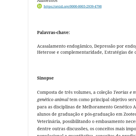
Alimentos
https://orcid.org/0000-0003-2939-4798
Palavras-chave:
Acasalamento endogâmico, Depressão por endo
Heterose e complementaridade, Estratégias de
Sinopse
Composta de três volumes, a coleção
Teorias e 
genético animal
tem como principal objetivo ser
para as disciplinas de Melhoramento Genético A
alunos de graduação e pós-graduação em Zoote
Veterinária, possibilitando o embasamento neces
dentre outras discussões, os conceitos mais imp
populacional e quantitativa, conceitos de predi