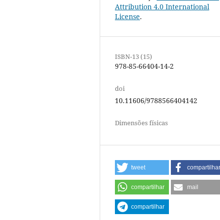
Attribution 4.0 International
License
.
ISBN-13 (15)
978-85-66404-14-2
doi
10.11606/9788566404142
Dimensões físicas
tweet
compartilha
compartilhar
mail
compartilhar