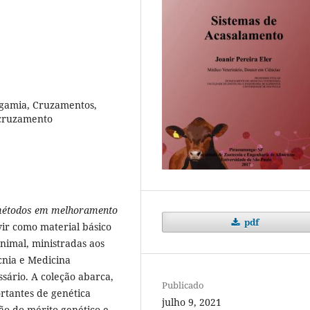
gamia, Cruzamentos,
 cruzamento
métodos em melhoramento
pdf
vir como material básico
nimal, ministradas aos
cnia e Medicina
sário. A coleção abarca,
Publicado
ortantes de genética
julho 9, 2021
ção do mérito genético e