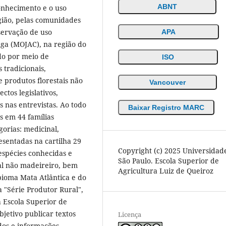
ABNT
conhecimento e o uso
egião, pelas comunidades
servação de uso
APA
nga (MOJAC), na região do
ido por meio de
ISO
 tradicionais,
 produtos florestais não
Vancouver
ctos legislativos,
s nas entrevistas. Ao todo
Baixar Registro MARC
s em 44 famílias
orias: medicinal,
esentadas na cartilha 29
Copyright (c) 2025 Universidad
espécies conhecidas e
São Paulo. Escola Superior de
tal não madeireiro, bem
Agricultura Luiz de Queiroz
bioma Mata Atlântica e do
a "Série Produtor Rural",
a Escola Superior de
jetivo publicar textos
Licença
dos e informações