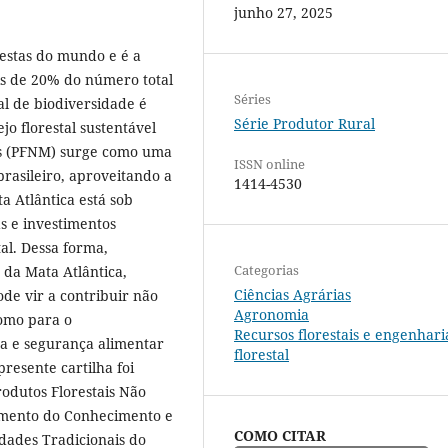
junho 27, 2025
restas do mundo e é a
is de 20% do número total
Séries
al de biodiversidade é
Série Produtor Rural
o florestal sustentável
ros (PFNM) surge como uma
ISSN online
brasileiro, aproveitando a
1414-4530
a Atlântica está sob
s e investimentos
al. Dessa forma,
Categorias
da Mata Atlântica,
Ciências Agrárias
de vir a contribuir não
Agronomia
omo para o
Recursos florestais e engenhari
a e segurança alimentar
florestal
resente cartilha foi
rodutos Florestais Não
amento do Conhecimento e
COMO CITAR
dades Tradicionais do