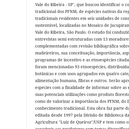
Vale do Ribeira - SP", que buscou identificar o 
tradicional dos PFNM, de espécies nativas da r
tradicionais residentes em seis unidades de con
sustentável, localizadas no Mosaico de Jacupira
Vale do Ribeira, São Paulo. O estudo foi conduz
entrevistas semi estruturadas com 13 moradores
complementadas com revisão bibliográfica sobre
madeireiros, sua conceituação, importância, aspe
programas de incentivo e as etnoespécies citada
foram mencionadas 93 etnoespécies, distribuída
botânicas e com usos agrupados em quatro categ
alimentação humana, fibras e outros. Serão apr
espécies com a finalidade de informar sobre as 
suas potenciais utilizações como produto flores
como de valorizar a importância dos PFNM, do 
conhecimento tradicional. Esta obra faz parte d
editada desde 1997 pela Divisão de Biblioteca d
Agricultura "Luiz de Queiroz"/USP e tem como ob
acessíveis aos produtores com temas diversifica