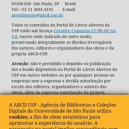
05508-050 São Paulo, SP Brasil
Tel: +55 11 3091-4195 E-mail:
atendimento@abcd.usp.br
Todos os conteúdos do Portal de Livros Abertos da
USP estão sob licença
Creative Commons CC-BY-NC-SA
4.0
, exceto onde indicado de outro modo,
preservando integralmente os direitos irrevogáveis
dos autores, editores e organizadores das obras e da
própria ABCD-USP.
Atenção
: não é permitido o depósito ou publicação
dos e-books disponíveis no Portal de Livros Abertos da
USP em outros websites ou por quaisquer pessoas ou
empresas sem a expressa e devida autorização por
escrito dos editores, organizadores e autores das
obras, além da expressa autorização da própria
Agência de Bibliotecas e Coleções Digitais da USP
(ABCD-USP).
A ABCD USP - Agência de Bibliotecas e Coleções
Digitais da Universidade de São Paulo utiliza
cookies
, a fim de obter estatísticas para
aprimorar a experiência do usuário. A
navegação no portal implica concordância com