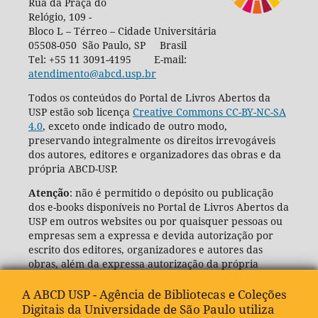
Rua da Praça do
Relógio, 109 -
Bloco L – Térreo – Cidade Universitária
05508-050 São Paulo, SP Brasil
Tel: +55 11 3091-4195 E-mail:
atendimento@abcd.usp.br
Todos os conteúdos do Portal de Livros Abertos da
USP estão sob licença
Creative Commons CC-BY-NC-SA
4.0
, exceto onde indicado de outro modo,
preservando integralmente os direitos irrevogáveis
dos autores, editores e organizadores das obras e da
própria ABCD-USP.
Atenção
: não é permitido o depósito ou publicação
dos e-books disponíveis no Portal de Livros Abertos da
USP em outros websites ou por quaisquer pessoas ou
empresas sem a expressa e devida autorização por
escrito dos editores, organizadores e autores das
obras, além da expressa autorização da própria
Agência de Bibliotecas e Coleções Digitais da USP
(ABCD-USP).
A ABCD USP - Agência de Bibliotecas e Coleções
Digitais da Universidade de São Paulo utiliza