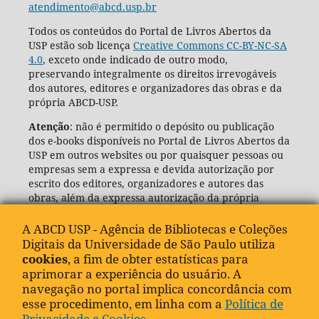
atendimento@abcd.usp.br
Todos os conteúdos do Portal de Livros Abertos da
USP estão sob licença
Creative Commons CC-BY-NC-SA
4.0
, exceto onde indicado de outro modo,
preservando integralmente os direitos irrevogáveis
dos autores, editores e organizadores das obras e da
própria ABCD-USP.
Atenção
: não é permitido o depósito ou publicação
dos e-books disponíveis no Portal de Livros Abertos da
USP em outros websites ou por quaisquer pessoas ou
empresas sem a expressa e devida autorização por
escrito dos editores, organizadores e autores das
obras, além da expressa autorização da própria
Agência de Bibliotecas e Coleções Digitais da USP
(ABCD-USP).
A ABCD USP - Agência de Bibliotecas e Coleções
Digitais da Universidade de São Paulo utiliza
cookies
, a fim de obter estatísticas para
aprimorar a experiência do usuário. A
navegação no portal implica concordância com
esse procedimento, em linha com a
Política de
Privacidade e Cookies
.