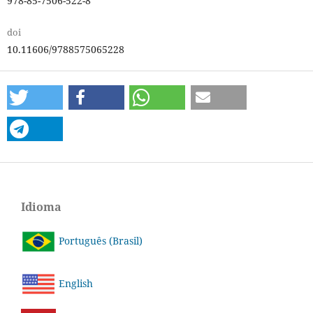
978-85-7506-522-8
doi
10.11606/9788575065228
Idioma
Português (Brasil)
English