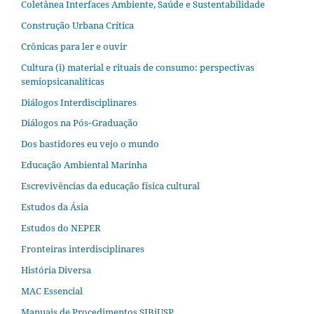
Coletânea Interfaces Ambiente, Saúde e Sustentabilidade
Construção Urbana Crítica
Crônicas para ler e ouvir
Cultura (i) material e rituais de consumo: perspectivas
semiopsicanalíticas
Diálogos Interdisciplinares
Diálogos na Pós‐Graduação
Dos bastidores eu vejo o mundo
Educação Ambiental Marinha
Escrevivências da educação física cultural
Estudos da Ásia​
Estudos do NEPER
Fronteiras interdisciplinares
História Diversa
MAC Essencial
Manuais de Procedimentos SIBiUSP