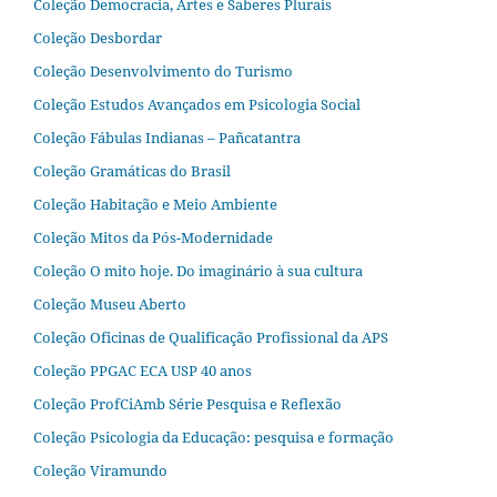
Coleção Democracia, Artes e Saberes Plurais
Coleção Desbordar
Coleção Desenvolvimento do Turismo
Coleção Estudos Avançados em Psicologia Social
Coleção Fábulas Indianas – Pañcatantra
Coleção Gramáticas do Brasil
Coleção Habitação e Meio Ambiente
Coleção Mitos da Pós-Modernidade
Coleção O mito hoje. Do imaginário à sua cultura
Coleção Museu Aberto
Coleção Oficinas de Qualificação Profissional da APS
Coleção PPGAC ECA USP 40 anos
Coleção ProfCiAmb Série Pesquisa e Reflexão
Coleção Psicologia da Educação: pesquisa e formação
Coleção Viramundo