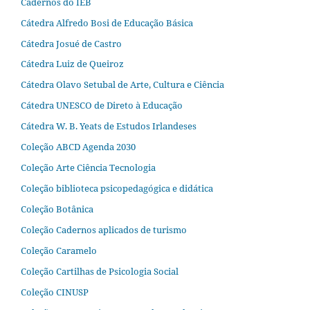
Cadernos do IEB
Cátedra Alfredo Bosi de Educação Básica
Cátedra Josué de Castro
Cátedra Luiz de Queiroz
Cátedra Olavo Setubal de Arte, Cultura e Ciência
Cátedra UNESCO de Direto à Educação
Cátedra W. B. Yeats de Estudos Irlandeses
Coleção ABCD Agenda 2030
Coleção Arte Ciência Tecnologia
Coleção biblioteca psicopedagógica e didática
Coleção Botânica
Coleção Cadernos aplicados de turismo
Coleção Caramelo
Coleção Cartilhas de Psicologia Social
Coleção CINUSP