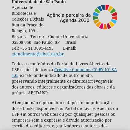
Universidade de São Paulo
Agência de
Bibliotecas e
Coleções Digitais
Rua da Praça do
Relógio, 109 -
Bloco L – Térreo – Cidade Universitária
05508-050 São Paulo, SP Brasil
Tel: +55 11 3091-4195 E-mail:
atendimento@abcd.usp.br
Todos os conteúdos do Portal de Livros Abertos da
USP estão sob licença
Creative Commons CC-BY-NC-SA
4.0
, exceto onde indicado de outro modo,
preservando integralmente os direitos irrevogáveis
dos autores, editores e organizadores das obras e da
própria ABCD-USP.
Atenção
: não é permitido o depósito ou publicação
dos e-books disponíveis no Portal de Livros Abertos da
USP em outros websites ou por quaisquer pessoas ou
empresas sem a expressa e devida autorização por
escrito dos editores, organizadores e autores das