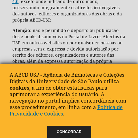
4.0
, exceto onde indicado de outro modo,
preservando integralmente os direitos irrevogáveis
dos autores, editores e organizadores das obras e da
própria ABCD-USP.
Atenção
: não é permitido o depósito ou publicação
dos e-books disponíveis no Portal de Livros Abertos da
USP em outros websites ou por quaisquer pessoas ou
empresas sem a expressa e devida autorização por
escrito dos editores, organizadores e autores das
obras, além da expressa autorização da própria
Agência de Bibliotecas e Coleções Digitais da USP
(ABCD-USP).
A ABCD USP - Agência de Bibliotecas e Coleções
Digitais da Universidade de São Paulo utiliza
cookies
, a fim de obter estatísticas para
aprimorar a experiência do usuário. A
navegação no portal implica concordância com
esse procedimento, em linha com a
Política de
Privacidade e Cookies
.
CONCORDAR
"