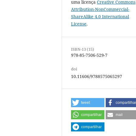
uma licença
Creative Commons
Attribution-NonCommercial-
ShareAlike 4.0 International
License
.
ISBN-13 (15)
978-85-7506-529-7
doi
10.11606/9788575065297
tweet
compartilha
compartilhar
mail
compartilhar