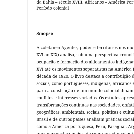
da Bahia – século XVIII, Africanos – América Por
Período colonial
Sinopse
A coletânea Agentes, poder e territórios nos mun
XVI ao XIX) analisa, sob uma perspectiva cronol
ocupação e formação dos aldeamentos indígenas 
XVI até os movimentos separatistas na América L
década de 1820. O livro destaca a contribuição 
sociais, como portugueses, indígenas, africanos 
para a construção de um mundo colonial dinâmi
conflitos e interesses variados. Os estudos apr
transformações contínuas nas sociedades, enfat
geográficas, ambientais, sociais, políticas e cult
Brasil e de outros países analisam práticas socia
como a América portuguesa, Peru, Paraguai, Arg
uma perspectiva maior, de seus períodos coloni