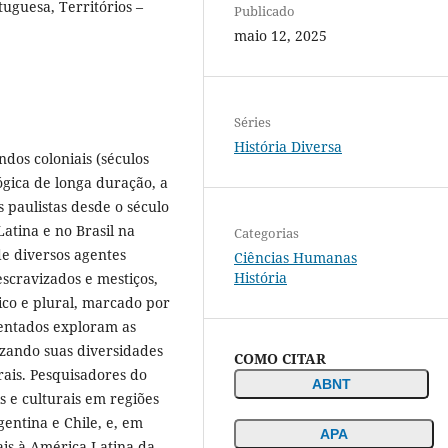
tuguesa, Territórios –
Publicado
maio 12, 2025
Séries
História Diversa
dos coloniais (séculos
ógica de longa duração, a
paulistas desde o século
atina e no Brasil na
Categorias
de diversos agentes
Ciências Humanas
História
escravizados e mestiços,
co e plural, marcado por
esentados exploram as
izando suas diversidades
COMO CITAR
urais. Pesquisadores do
ABNT
is e culturais em regiões
entina e Chile, e, em
APA
ais à América Latina da