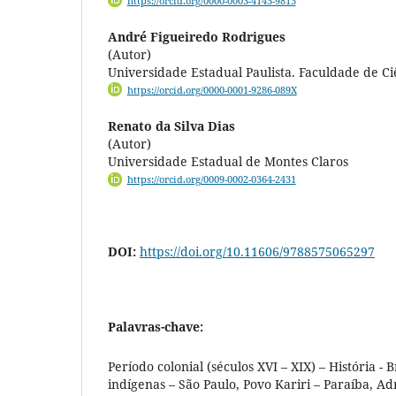
https://orcid.org/0000-0003-4143-9813
André Figueiredo Rodrigues
(Autor)
Universidade Estadual Paulista. Faculdade de Ci
https://orcid.org/0000-0001-9286-089X
Renato da Silva Dias
(Autor)
Universidade Estadual de Montes Claros
https://orcid.org/0009-0002-0364-2431
DOI:
https://doi.org/10.11606/9788575065297
Palavras-chave:
Período colonial (séculos XVI – XIX) – História - 
indígenas – São Paulo, Povo Kariri – Paraíba, Ad