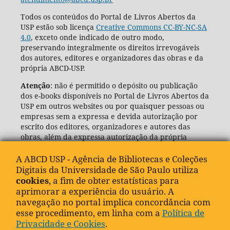
Todos os conteúdos do Portal de Livros Abertos da
USP estão sob licença
Creative Commons CC-BY-NC-SA
4.0
, exceto onde indicado de outro modo,
preservando integralmente os direitos irrevogáveis
dos autores, editores e organizadores das obras e da
própria ABCD-USP.
Atenção
: não é permitido o depósito ou publicação
dos e-books disponíveis no Portal de Livros Abertos da
USP em outros websites ou por quaisquer pessoas ou
empresas sem a expressa e devida autorização por
escrito dos editores, organizadores e autores das
obras, além da expressa autorização da própria
Agência de Bibliotecas e Coleções Digitais da USP
(ABCD-USP).
A ABCD USP - Agência de Bibliotecas e Coleções
Digitais da Universidade de São Paulo utiliza
cookies
, a fim de obter estatísticas para
aprimorar a experiência do usuário. A
navegação no portal implica concordância com
esse procedimento, em linha com a
Política de
Privacidade e Cookies
.