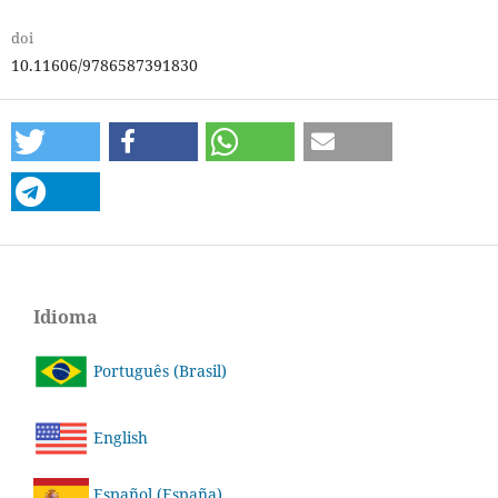
doi
10.11606/9786587391830
Idioma
Português (Brasil)
English
Español (España)