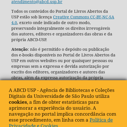
atendimento@abcd.usp.br
Todos os conteúdos do Portal de Livros Abertos da
USP estão sob licença
Creative Commons CC-BY-NC-SA
4.0
, exceto onde indicado de outro modo,
preservando integralmente os direitos irrevogáveis
dos autores, editores e organizadores das obras e da
própria ABCD-USP.
Atenção
: não é permitido o depósito ou publicação
dos e-books disponíveis no Portal de Livros Abertos da
USP em outros websites ou por quaisquer pessoas ou
empresas sem a expressa e devida autorização por
escrito dos editores, organizadores e autores das
obras, além da expressa autorização da própria
Agência de Bibliotecas e Coleções Digitais da USP
(ABCD-USP).
A ABCD USP - Agência de Bibliotecas e Coleções
Digitais da Universidade de São Paulo utiliza
cookies
, a fim de obter estatísticas para
aprimorar a experiência do usuário. A
navegação no portal implica concordância com
esse procedimento, em linha com a
Política de
Privacidade e Cookies
.