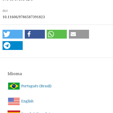
doi
10.11606/9786587391823
Idioma
Português (Brasil)
English