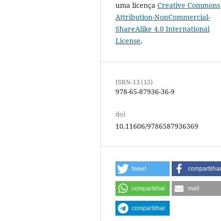
uma licença
Creative Commons
Attribution-NonCommercial-
ShareAlike 4.0 International
License
.
ISBN-13 (15)
978-65-87936-36-9
doi
10.11606/9786587936369
tweet
compartilha
compartilhar
mail
compartilhar