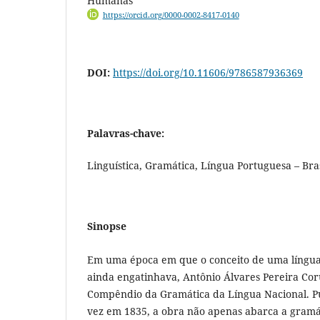
Humanas
https://orcid.org/0000-0002-8417-0140
DOI:
https://doi.org/10.11606/9786587936369
Palavras-chave:
Linguística, Gramática, Língua Portuguesa – Bras
Sinopse
Em uma época em que o conceito de uma língua 
ainda engatinhava, Antônio Álvares Pereira Cor
Compêndio da Gramática da Língua Nacional. Pu
vez em 1835, a obra não apenas abarca a gramá