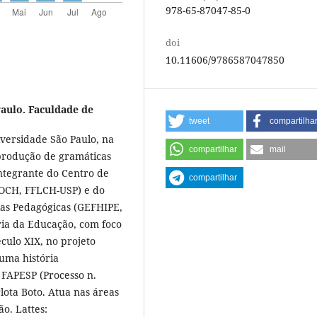
978-65-87047-85-0
doi
10.11606/9786587047850
aulo. Faculdade de
tweet
compartilha
versidade São Paulo, na
compartilhar
mail
 produção de gramáticas
Integrante do Centro de
compartilhar
DOCH, FFLCH-USP) e do
eias Pedagógicas (GEFHIPE,
ia da Educação, com foco
culo XIX, no projeto
 uma história
a FAPESP (Processo n.
lota Boto. Atua nas áreas
ão. Lattes: