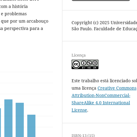
com a história
s e problemas
do que por um arcabouço
Copyright (c) 2025 Universidad
a perspectiva para a
São Paulo. Faculdade de Educa
Licença
Este trabalho está licenciado so
uma licença
Creative Commons
Attribution-NonCommercial-
ShareAlike 4.0 International
License
.
ISBN-13 (15)