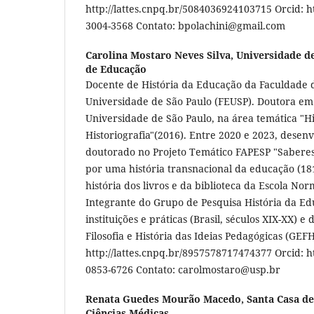
http://lattes.cnpq.br/5084036924103715 Orcid: ht
3004-3568 Contato: bpolachini@gmail.com
Carolina Mostaro Neves Silva,
Universidade de
de Educação
Docente de História da Educação da Faculdade
Universidade de São Paulo (FEUSP). Doutora em
Universidade de São Paulo, na área temática "H
Historiografia"(2016). Entre 2020 e 2023, desen
doutorado no Projeto Temático FAPESP "Saberes 
por uma história transnacional da educação (1810
história dos livros e da biblioteca da Escola Nor
Integrante do Grupo de Pesquisa História da Edu
instituições e práticas (Brasil, séculos XIX-XX) 
Filosofia e História das Ideias Pedagógicas (GEFH
http://lattes.cnpq.br/8957578717474377 Orcid: ht
0853-6726 Contato: carolmostaro@usp.br
Renata Guedes Mourão Macedo,
Santa Casa de
Ciências Médicas