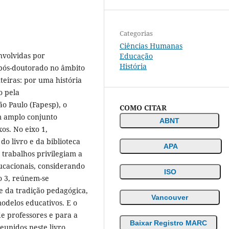
Categorias
Ciências Humanas
nvolvidas por
Educação
História
pós-doutorado no âmbito
teiras: por uma história
o pela
o Paulo (Fapesp), o
COMO CITAR
um amplo conjunto
ABNT
os. No eixo 1,
do livro e da biblioteca
APA
s trabalhos privilegiam a
ducacionais, considerando
ISO
xo 3, reúnem-se
e da tradição pedagógica,
Vancouver
odelos educativos. E o
de professores e para a
Baixar Registro MARC
reunidos neste livro