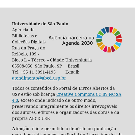
Universidade de São Paulo
Agência de
Bibliotecas e
Coleções Digitais
Rua da Praça do
Relógio, 109 -
Bloco L – Térreo – Cidade Universitária
05508-050 São Paulo, SP Brasil
Tel: +55 11 3091-4195 E-mail:
atendimento@abcd.usp.br
Todos os conteúdos do Portal de Livros Abertos da
USP estão sob licença
Creative Commons CC-BY-NC-SA
4.0
, exceto onde indicado de outro modo,
preservando integralmente os direitos irrevogáveis
dos autores, editores e organizadores das obras e da
própria ABCD-USP.
Atenção
: não é permitido o depósito ou publicação
dos e-books disponíveis no Portal de Livros Abertos da