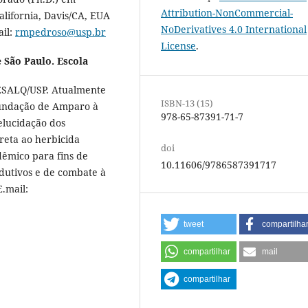
Attribution-NonCommercial-
alifornia, Davis/CA, EUA
NoDerivatives 4.0 International
ail:
rmpedroso@usp.br
License
.
 São Paulo. Escola
ESALQ/USP. Atualmente
ISBN-13 (15)
Fundação de Amparo à
978-65-87391-71-7
elucidação dos
preta ao herbicida
doi
dêmico para fins de
10.11606/9786587391717
odutivos e de combate à
E.mail:
tweet
compartilha
compartilhar
mail
compartilhar