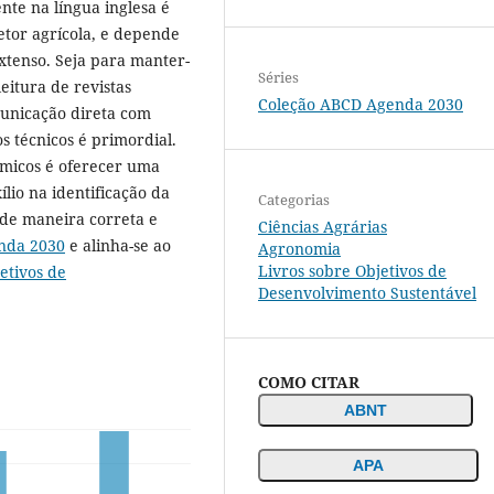
nte na língua inglesa é
setor agrícola, e depende
xtenso. Seja para manter-
Séries
eitura de revistas
Coleção ABCD Agenda 2030
municação direta com
os técnicos é primordial.
ômicos é oferecer uma
lio na identificação da
Categorias
 de maneira correta e
Ciências Agrárias
nda 2030
e alinha-se ao
Agronomia
Livros sobre Objetivos de
etivos de
Desenvolvimento Sustentável
COMO CITAR
ABNT
APA