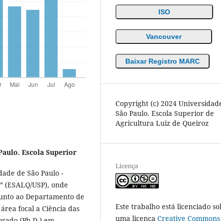
ISO
Vancouver
Baixar Registro MARC
Copyright (c) 2024 Universidad
São Paulo. Escola Superior de
Agricultura Luiz de Queiroz
Paulo. Escola Superior
Licença
ade de São Paulo -
z” (ESALQ/USP), onde
junto ao Departamento de
Este trabalho está licenciado so
rea focal a Ciência das
uma licença
Creative Commons
orado (Ph.D.) em