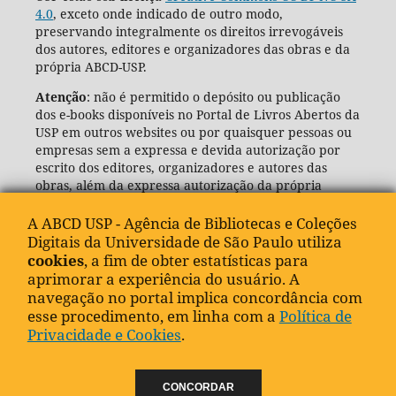
4.0
, exceto onde indicado de outro modo,
preservando integralmente os direitos irrevogáveis
dos autores, editores e organizadores das obras e da
própria ABCD-USP.
Atenção
: não é permitido o depósito ou publicação
dos e-books disponíveis no Portal de Livros Abertos da
USP em outros websites ou por quaisquer pessoas ou
empresas sem a expressa e devida autorização por
escrito dos editores, organizadores e autores das
obras, além da expressa autorização da própria
Agência de Bibliotecas e Coleções Digitais da USP
(ABCD-USP).
A ABCD USP - Agência de Bibliotecas e Coleções
Digitais da Universidade de São Paulo utiliza
cookies
, a fim de obter estatísticas para
aprimorar a experiência do usuário. A
navegação no portal implica concordância com
esse procedimento, em linha com a
Política de
Privacidade e Cookies
.
CONCORDAR