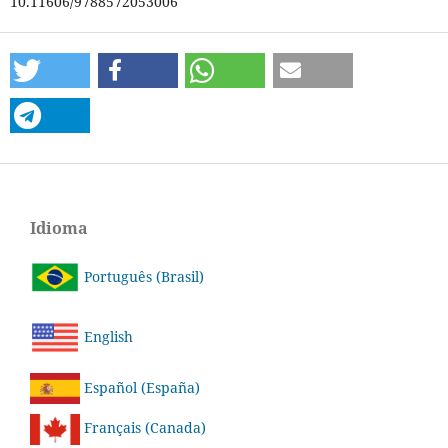
10.11606/9788572053006
Idioma
Português (Brasil)
English
Español (España)
Français (Canada)