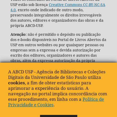
USP estão sob licença
Creative Commons CC-BY-NC-SA
4.0
, exceto onde indicado de outro modo,
preservando integralmente os direitos irrevogáveis
dos autores, editores e organizadores das obras e da
própria ABCD-USP.
Atenção
: não é permitido o depósito ou publicação
dos e-books disponíveis no Portal de Livros Abertos da
USP em outros websites ou por quaisquer pessoas ou
empresas sem a expressa e devida autorização por
escrito dos editores, organizadores e autores das
obras, além da expressa autorização da própria
Agência de Bibliotecas e Coleções Digitais da USP
(ABCD-USP).
A ABCD USP - Agência de Bibliotecas e Coleções
Digitais da Universidade de São Paulo utiliza
cookies
, a fim de obter estatísticas para
aprimorar a experiência do usuário. A
navegação no portal implica concordância com
esse procedimento, em linha com a
Política de
Privacidade e Cookies
.