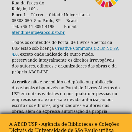
Rua da Praça do
Relógio, 109 -
Bloco L – Térreo – Cidade Universitária
05508-050 São Paulo, SP Brasil
Tel: +55 11 3091-4195 E-mail:
atendimento@abcd.usp.br
Todos os conteúdos do Portal de Livros Abertos da
USP estão sob licença
Creative Commons CC-BY-NC-SA
4.0
, exceto onde indicado de outro modo,
preservando integralmente os direitos irrevogáveis
dos autores, editores e organizadores das obras e da
própria ABCD-USP.
Atenção
: não é permitido o depósito ou publicação
dos e-books disponíveis no Portal de Livros Abertos da
USP em outros websites ou por quaisquer pessoas ou
empresas sem a expressa e devida autorização por
escrito dos editores, organizadores e autores das
obras, além da expressa autorização da própria
Agência de Bibliotecas e Coleções Digitais da USP
(ABCD-USP).
A ABCD USP - Agência de Bibliotecas e Coleções
Digitais da Universidade de São Paulo utiliza