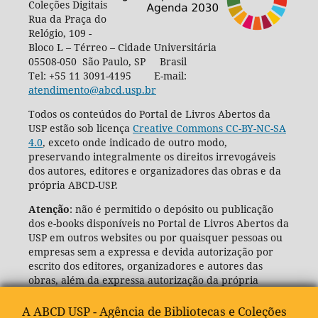
Coleções Digitais
Rua da Praça do
Relógio, 109 -
Bloco L – Térreo – Cidade Universitária
05508-050 São Paulo, SP Brasil
Tel: +55 11 3091-4195 E-mail:
atendimento@abcd.usp.br
Todos os conteúdos do Portal de Livros Abertos da
USP estão sob licença
Creative Commons CC-BY-NC-SA
4.0
, exceto onde indicado de outro modo,
preservando integralmente os direitos irrevogáveis
dos autores, editores e organizadores das obras e da
própria ABCD-USP.
Atenção
: não é permitido o depósito ou publicação
dos e-books disponíveis no Portal de Livros Abertos da
USP em outros websites ou por quaisquer pessoas ou
empresas sem a expressa e devida autorização por
escrito dos editores, organizadores e autores das
obras, além da expressa autorização da própria
Agência de Bibliotecas e Coleções Digitais da USP
(ABCD-USP).
A ABCD USP - Agência de Bibliotecas e Coleções