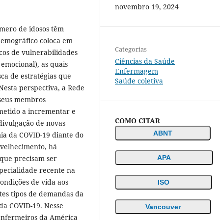
novembro 19, 2024
úmero de idosos têm
emográfico coloca em
Categorias
cos de vulnerabilidades
Ciências da Saúde
 emocional), as quais
Enfermagem
a de estratégias que
Saúde coletiva
Nesta perspectiva, a Rede
 seus membros
metido a incrementar e
COMO CITAR
divulgação de novas
ABNT
mia da COVID-19 diante do
nvelhecimento, há
 que precisam ser
APA
pecialidade recente na
ondições de vida aos
ISO
ntes tipos de demandas da
da COVID-19. Nesse
Vancouver
 enfermeiros da América