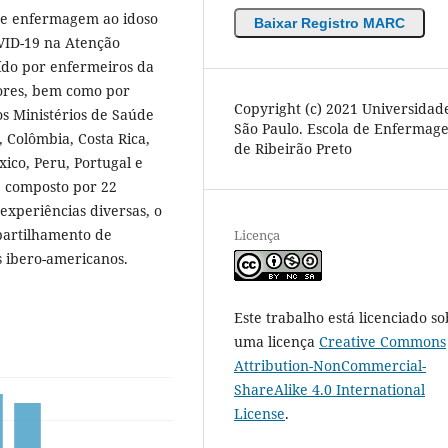
 de enfermagem ao idoso
Baixar Registro MARC
VID-19 na Atenção
uído por enfermeiros da
dores, bem como por
Copyright (c) 2021 Universidad
s Ministérios de Saúde
São Paulo. Escola de Enfermag
, Colômbia, Costa Rica,
de Ribeirão Preto
ico, Peru, Portugal e
é composto por 22
 experiências diversas, o
partilhamento de
Licença
s ibero-americanos.
Este trabalho está licenciado so
uma licença
Creative Commons
Attribution-NonCommercial-
ShareAlike 4.0 International
License
.