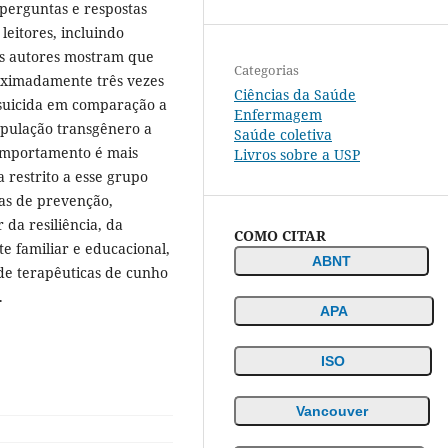
 perguntas e respostas
leitores, incluindo
 Os autores mostram que
Categorias
oximadamente três vezes
Ciências da Saúde
suicida em comparação a
Enfermagem
opulação transgênero a
Saúde coletiva
comportamento é mais
Livros sobre a USP
a restrito a esse grupo
as de prevenção,
 da resiliência, da
COMO CITAR
te familiar e educacional,
ABNT
 de terapêuticas de cunho
.
APA
ISO
Vancouver