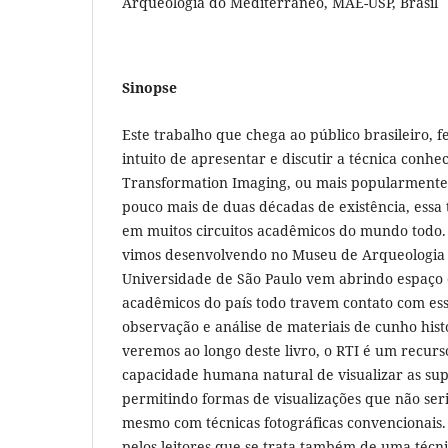
Arqueologia do Mediterrâneo, MAE-USP, Brasil
Sinopse
Este trabalho que chega ao público brasileiro, f
intuito de apresentar e discutir a técnica conh
Transformation Imaging, ou mais popularment
pouco mais de duas décadas de existência, essa
em muitos circuitos acadêmicos do mundo todo. 
vimos desenvolvendo no Museu de Arqueologia 
Universidade de São Paulo vem abrindo espaço 
acadêmicos do país todo travem contato com ess
observação e análise de materiais de cunho his
veremos ao longo deste livro, o RTI é um recur
capacidade humana natural de visualizar as supe
permitindo formas de visualizações que não seri
mesmo com técnicas fotográficas convencionais.
pelos leitores que se trata também de uma técni