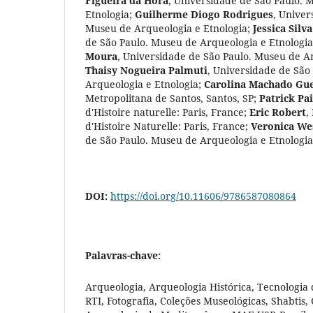
Figueira da Hora
,
Universidade de São Paulo. 
Etnologia
;
Guilherme Diogo Rodrigues
,
Univer
Museu de Arqueologia e Etnologia
;
Jessica Silv
de São Paulo. Museu de Arqueologia e Etnologia
Moura
,
Universidade de São Paulo. Museu de Ar
Thaisy Nogueira Palmuti
,
Universidade de São
Arqueologia e Etnologia
;
Carolina Machado Gu
Metropolitana de Santos, Santos, SP
;
Patrick Pai
d'Histoire naturelle: Paris, France
;
Eric Robert
,
d'Histoire Naturelle: Paris, France
;
Veronica We
de São Paulo. Museu de Arqueologia e Etnologia
DOI:
https://doi.org/10.11606/9786587080864
Palavras-chave:
Arqueologia, Arqueologia Histórica, Tecnologia 
RTI, Fotografia, Coleções Museológicas, Shabtis,