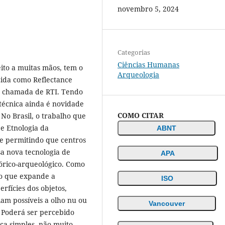
novembro 5, 2024
Categorias
Ciências Humanas
eito a muitas mãos, tem o
Arqueologia
ecida como Reflectance
e chamada de RTI. Tendo
 técnica ainda é novidade
COMO CITAR
No Brasil, o trabalho que
e Etnologia da
ABNT
e permitindo que centros
a nova tecnologia de
APA
tórico-arqueológico. Como
so que expande a
ISO
rfícies dos objetos,
am possíveis a olho nu ou
Vancouver
 Poderá ser percebido
ca simples, não muito