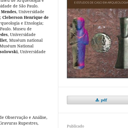
Museu de Arqueologia e
sidade de São Paulo.
a Mendes
,
Universidade
;
Cleberson Henrique de
queologia e Etnologia
;
 Paulo. Museu de
edes
,
Universidade
llet
,
Muséum national
Muséum National
solowski
,
Universidade
pdf
de Observação e Análise,
 Gravuras Rupestres,
Publicado