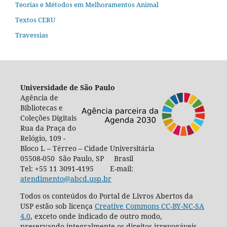
Teorias e Métodos em Melhoramentos Animal
Textos CERU
Travessias
Universidade de São Paulo
Agência de
Bibliotecas e
Coleções Digitais
Rua da Praça do
Relógio, 109 -
Bloco L – Térreo – Cidade Universitária
05508-050 São Paulo, SP Brasil
Tel: +55 11 3091-4195 E-mail:
atendimento@abcd.usp.br
Todos os conteúdos do Portal de Livros Abertos da
USP estão sob licença
Creative Commons CC-BY-NC-SA
4.0
, exceto onde indicado de outro modo,
preservando integralmente os direitos irrevogáveis