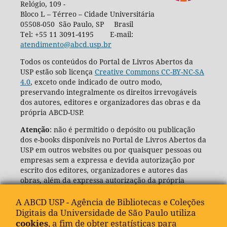
Relógio, 109 -
Bloco L – Térreo – Cidade Universitária
05508-050 São Paulo, SP Brasil
Tel: +55 11 3091-4195 E-mail:
atendimento@abcd.usp.br
Todos os conteúdos do Portal de Livros Abertos da
USP estão sob licença
Creative Commons CC-BY-NC-SA
4.0
, exceto onde indicado de outro modo,
preservando integralmente os direitos irrevogáveis
dos autores, editores e organizadores das obras e da
própria ABCD-USP.
Atenção
: não é permitido o depósito ou publicação
dos e-books disponíveis no Portal de Livros Abertos da
USP em outros websites ou por quaisquer pessoas ou
empresas sem a expressa e devida autorização por
escrito dos editores, organizadores e autores das
obras, além da expressa autorização da própria
Agência de Bibliotecas e Coleções Digitais da USP
(ABCD-USP).
A ABCD USP - Agência de Bibliotecas e Coleções
Digitais da Universidade de São Paulo utiliza
cookies
, a fim de obter estatísticas para