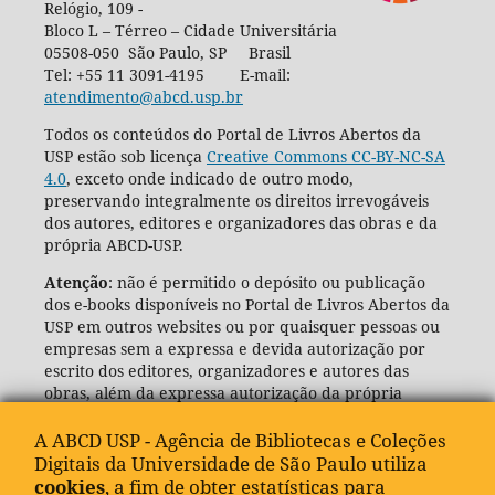
Relógio, 109 -
Bloco L – Térreo – Cidade Universitária
05508-050 São Paulo, SP Brasil
Tel: +55 11 3091-4195 E-mail:
atendimento@abcd.usp.br
Todos os conteúdos do Portal de Livros Abertos da
USP estão sob licença
Creative Commons CC-BY-NC-SA
4.0
, exceto onde indicado de outro modo,
preservando integralmente os direitos irrevogáveis
dos autores, editores e organizadores das obras e da
própria ABCD-USP.
Atenção
: não é permitido o depósito ou publicação
dos e-books disponíveis no Portal de Livros Abertos da
USP em outros websites ou por quaisquer pessoas ou
empresas sem a expressa e devida autorização por
escrito dos editores, organizadores e autores das
obras, além da expressa autorização da própria
Agência de Bibliotecas e Coleções Digitais da USP
(ABCD-USP).
A ABCD USP - Agência de Bibliotecas e Coleções
Digitais da Universidade de São Paulo utiliza
cookies
, a fim de obter estatísticas para