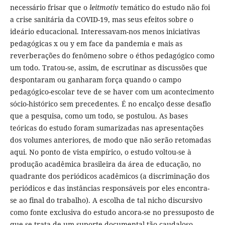
necessário frisar que o
leitmotiv
temático do estudo não foi
a crise sanitária da COVID-19, mas seus efeitos sobre o
ideário educacional. Interessavam-nos menos iniciativas
pedagógicas x ou y em face da pandemia e mais as
reverberações do fenômeno sobre o éthos pedagógico como
um todo. Tratou-se, assim, de escrutinar as discussões que
despontaram ou ganharam força quando o campo
pedagógico-escolar teve de se haver com um acontecimento
sócio-histórico sem precedentes. É no encalço desse desafio
que a pesquisa, como um todo, se postulou. As bases
teóricas do estudo foram sumarizadas nas apresentações
dos volumes anteriores, de modo que não serão retomadas
aqui. No ponto de vista empírico, o estudo voltou-se à
produção acadêmica brasileira da área de educação, no
quadrante dos periódicos acadêmicos (a discriminação dos
periódicos e das instâncias responsáveis por eles encontra-
se ao final do trabalho). A escolha de tal nicho discursivo
como fonte exclusiva do estudo ancora-se no pressuposto de
que se trata de um suporte documental tão caudaloso