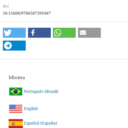
doi
10.11606/9786587391687
Idioma
Português (Brasil)
English
Español (España)