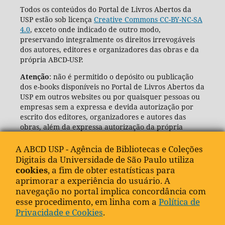
Todos os conteúdos do Portal de Livros Abertos da
USP estão sob licença
Creative Commons CC-BY-NC-SA
4.0
, exceto onde indicado de outro modo,
preservando integralmente os direitos irrevogáveis
dos autores, editores e organizadores das obras e da
própria ABCD-USP.
Atenção
: não é permitido o depósito ou publicação
dos e-books disponíveis no Portal de Livros Abertos da
USP em outros websites ou por quaisquer pessoas ou
empresas sem a expressa e devida autorização por
escrito dos editores, organizadores e autores das
obras, além da expressa autorização da própria
Agência de Bibliotecas e Coleções Digitais da USP
(ABCD-USP).
A ABCD USP - Agência de Bibliotecas e Coleções
Digitais da Universidade de São Paulo utiliza
cookies
, a fim de obter estatísticas para
aprimorar a experiência do usuário. A
navegação no portal implica concordância com
esse procedimento, em linha com a
Política de
Privacidade e Cookies
.