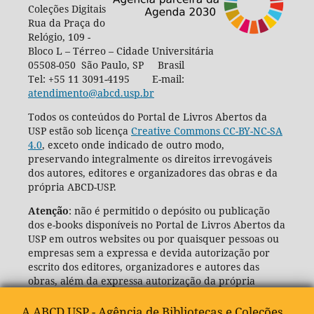
Coleções Digitais
Rua da Praça do
Relógio, 109 -
Bloco L – Térreo – Cidade Universitária
05508-050 São Paulo, SP Brasil
Tel: +55 11 3091-4195 E-mail:
atendimento@abcd.usp.br
Todos os conteúdos do Portal de Livros Abertos da
USP estão sob licença
Creative Commons CC-BY-NC-SA
4.0
, exceto onde indicado de outro modo,
preservando integralmente os direitos irrevogáveis
dos autores, editores e organizadores das obras e da
própria ABCD-USP.
Atenção
: não é permitido o depósito ou publicação
dos e-books disponíveis no Portal de Livros Abertos da
USP em outros websites ou por quaisquer pessoas ou
empresas sem a expressa e devida autorização por
escrito dos editores, organizadores e autores das
obras, além da expressa autorização da própria
Agência de Bibliotecas e Coleções Digitais da USP
(ABCD-USP).
A ABCD USP - Agência de Bibliotecas e Coleções