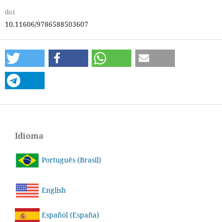
doi
10.11606/9786588503607
Idioma
Português (Brasil)
English
Español (España)