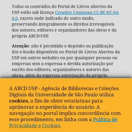
Todos os conteúdos do Portal de Livros Abertos da
USP estão sob licença
Creative Commons CC-BY-NC-SA
4.0
, exceto onde indicado de outro modo,
preservando integralmente os direitos irrevogáveis
dos autores, editores e organizadores das obras e da
própria ABCD-USP.
Atenção
: não é permitido o depósito ou publicação
dos e-books disponíveis no Portal de Livros Abertos da
USP em outros websites ou por quaisquer pessoas ou
empresas sem a expressa e devida autorização por
escrito dos editores, organizadores e autores das
obras, além da expressa autorização da própria
Agência de Bibliotecas e Coleções Digitais da USP
(ABCD-USP).
A ABCD USP - Agência de Bibliotecas e Coleções
Digitais da Universidade de São Paulo utiliza
cookies
, a fim de obter estatísticas para
aprimorar a experiência do usuário. A
navegação no portal implica concordância com
esse procedimento, em linha com a
Política de
Privacidade e Cookies
.