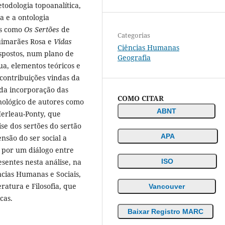
odologia topoanalítica,
a e a ontologia
as como
Os Sertões
de
Categorias
imarães Rosa e
Vidas
Ciências Humanas
ispostos, num plano de
Geografia
ua, elementos teóricos e
contribuições vindas da
o da incorporação das
COMO CITAR
ológico de autores como
ABNT
Merleau-Ponty, que
se dos sertões do sertão
APA
são do ser social a
a por um diálogo entre
ISO
esentes nesta análise, na
cias Humanas e Sociais,
ratura e Filosofia, que
Vancouver
cas.
Baixar Registro MARC