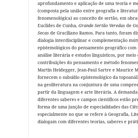
aprofundamento e aplicação de uma teoria e met
(composta pela união entre geografia e literatur
fenomenológica) ao conceito de sertão, em obr
Euclides de Cunha
, Grande Sertão Veredas
de Gu
Secas
de Graciliano Ramos. Para tanto, foram d
dialogia interdisciplinar e complementação mút
epistemológicos do pensamento geográfico com 
análise literária e estudos linguísticos, por mei
contribuições do pensamento e método fenomen
Martin Heidegger, Jean-Paul Sartre e Maurice 
fornecem o subsídio epistemológico da topoanáli
na geoliteratura na conjuntura de uma compreen
partir da linguagem e arte literária. A demand
diferentes saberes e campos científicos estão pr
forma de uma junção de especialidades das Ciên
especialmente no que se refere à Geografia, Lite
dialogam com diferentes teorias, saberes e práti