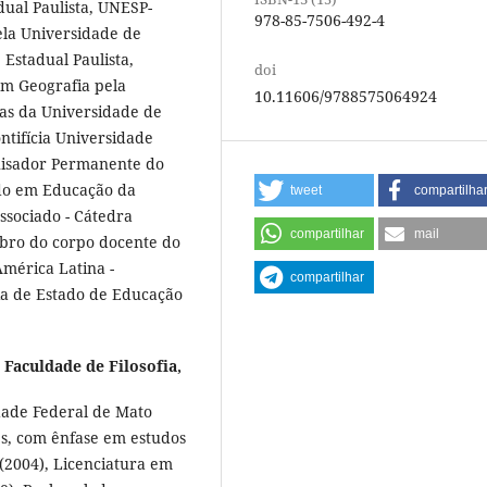
ual Paulista, UNESP-
978-85-7506-492-4
ela Universidade de
 Estadual Paulista,
doi
em Geografia pela
10.11606/9788575064924
nas da Universidade de
tifícia Universidade
quisador Permanente do
do em Educação da
tweet
compartilha
ssociado - Cátedra
compartilhar
mail
bro do corpo docente do
mérica Latina -
compartilhar
ia de Estado de Educação
 Faculdade de Filosofia,
dade Federal de Mato
ês, com ênfase em estudos
 (2004), Licenciatura em