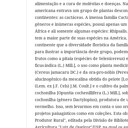
alimentação e a cura de moléstias e doenças. N
americana entrava um grupo de plantas descon
continentes: as cactáceas. A imensa família Cac
gêneros e inúmeras espécies, possui apenas um
África e ali somente algumas espécies: Rhipsalis
tem a maior parte de suas espécies na América,
continente que a diversidade florística da famíl
para ilustrar a importância deste grupo, podem
frutos como a pitaia (espécies de Selenicereus) e
ficus-indica (L.) Mill.], o uso como planta medi
(Cereus jamacaru DC.) e da ora-pro-nóbis (Peresk
alucinogênico da mescalina obtida do peiote [L
(Lem. ex J.F. Cels) J.M. Coult.] e o cultivo da pa
cochonilha [Opuntia cochenillifera (L.) Mill.], so
cochonilha (gênero Dactylopius), produtora de 
vermelho. Isso, sem levarmos em conta o uso o
projetos paisagísticos como em coleções. Esta ob
Produtor Rural", editada pela Divisão de Bibliot
Agricultura "Luiz de Queiroz"/USP, na qual os au