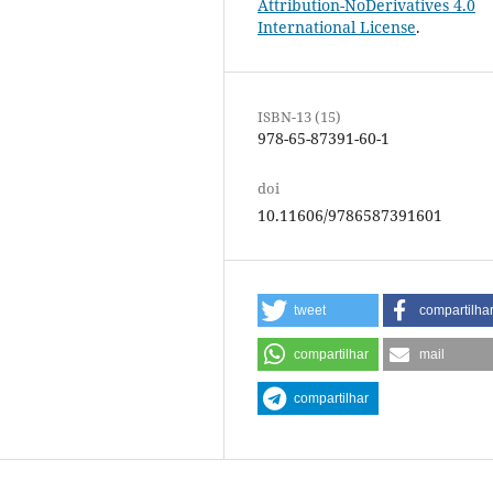
Attribution-NoDerivatives 4.0
International License
.
ISBN-13 (15)
978-65-87391-60-1
doi
10.11606/9786587391601
tweet
compartilha
compartilhar
mail
compartilhar