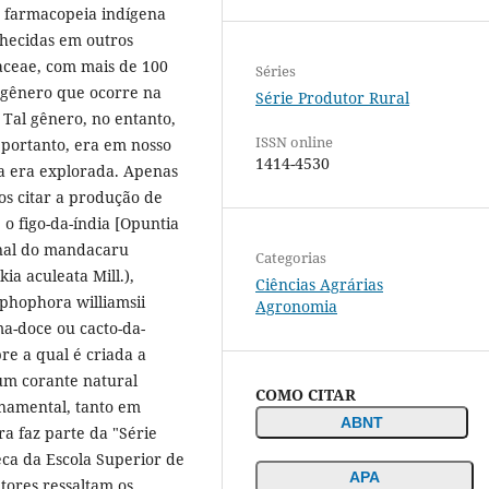
a farmacopeia indígena
hecidas em outros
taceae, com mais de 100
Séries
 gênero que ocorre na
Série Produtor Rural
. Tal gênero, no entanto,
ISSN online
 portanto, era em nosso
1414-4530
ia era explorada. Apenas
os citar a produção de
 o figo-da-índia [Opuntia
cinal do mandacaru
Categorias
ia aculeata Mill.),
Ciências Agrárias
ophophora williamsii
Agronomia
lma-doce ou cacto-da-
bre a qual é criada a
um corante natural
COMO CITAR
rnamental, tanto em
ABNT
ra faz parte da "Série
eca da Escola Superior de
APA
tores ressaltam os