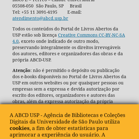
05508-050 São Paulo, SP Brasil
Tel: +55 11 3091-4195 E-mail:
atendimento@abcd.usp.br
Todos os conteúdos do Portal de Livros Abertos da
USP estão sob licença
Creative Commons CC-BY-NC-SA
4.0
, exceto onde indicado de outro modo,
preservando integralmente os direitos irrevogáveis
dos autores, editores e organizadores das obras e da
própria ABCD-USP.
Atenção
: não é permitido o depósito ou publicação
dos e-books disponíveis no Portal de Livros Abertos da
USP em outros websites ou por quaisquer pessoas ou
empresas sem a expressa e devida autorização por
escrito dos editores, organizadores e autores das
obras, além da expressa autorização da própria
Agência de Bibliotecas e Coleções Digitais da USP
(ABCD-USP).
A ABCD USP - Agência de Bibliotecas e Coleções
Digitais da Universidade de São Paulo utiliza
cookies
, a fim de obter estatísticas para
aprimorar a experiência do usuário. A