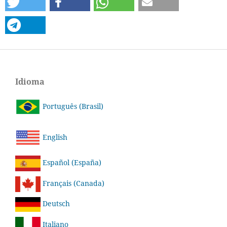
Idioma
Português (Brasil)
English
Español (España)
Français (Canada)
Deutsch
Italiano