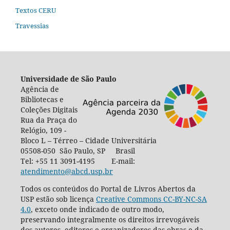
Textos CERU
Travessias
Universidade de São Paulo
Agência de
Bibliotecas e
Coleções Digitais
Rua da Praça do
Relógio, 109 -
Bloco L – Térreo – Cidade Universitária
05508-050 São Paulo, SP Brasil
Tel: +55 11 3091-4195 E-mail:
atendimento@abcd.usp.br
Todos os conteúdos do Portal de Livros Abertos da
USP estão sob licença
Creative Commons CC-BY-NC-SA
4.0
, exceto onde indicado de outro modo,
preservando integralmente os direitos irrevogáveis
dos autores, editores e organizadores das obras e da