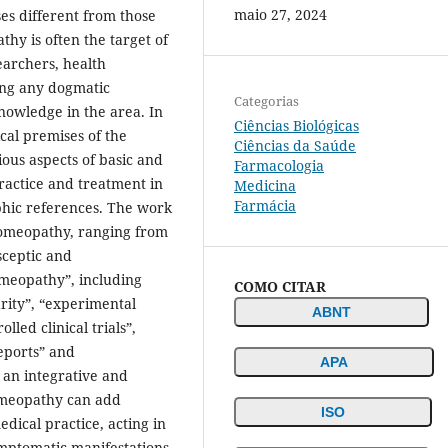
maio 27, 2024
es different from those
hy is often the target of
searchers, health
ing any dogmatic
Categorias
knowledge in the area. In
Ciências Biológicas
ical premises of the
Ciências da Saúde
ous aspects of basic and
Farmacologia
ractice and treatment in
Medicina
Farmácia
phic references. The work
 homeopathy, ranging from
sceptic and
omeopathy”, including
COMO CITAR
arity”, “experimental
ABNT
lled clinical trials”,
eports” and
APA
 an integrative and
omeopathy can add
ISO
edical practice, acting in
mptomatic manifestations