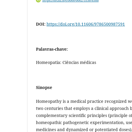
https://orcid.org/0000-0002-3338-8588
DOI:
https://doi.org/10.11606/9786500987591
Palavras-chave:
Homeopatia: Ciências médicas
Sinopse
Homeopathy is a medical practice recognized w
two centuries that employs a clinical approach
complementary scientific principles (principle of
homeopathic pathogenetic experimentation, use 
medicines and dynamized or potentiated doses)