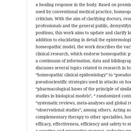
a healing response in the body. Based on premis
used by conventional medical practice, homeopat
criticism. With the aim of clarifying doctors, re
professionals and the general public, demystify
positions, this work aims to update and clarify 
addition to elucidating in detail the epistemolog
homeopathic model, the work describes the vari
clinical research, which endorse homeopathic p
a continuum of information, data and bibliogra
discusses several topics related to research in
“homeopathic clinical epidemiology” to “pseudo
pseudoscientific strategies used in attacks on h
“pharmacological bases of the principle of simil
studies in biological models”, “ randomized contro
“systematic reviews, meta-analyses and global r
“observational studies”, among others. Acting as
complementary therapy to other specialties, h
efficacy, effectiveness, efficiency and safety to m
a curative and preventive manner, reducing sy