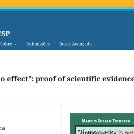
USP
Sobre
Submissões
Busca Avançada
 effect": proof of scientific evidenc
ina