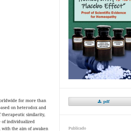
orldwide for more than
pdf
 based on heterodox and
 therapeutic similarity,
of individualized
Publicado
, with the aim of awaken