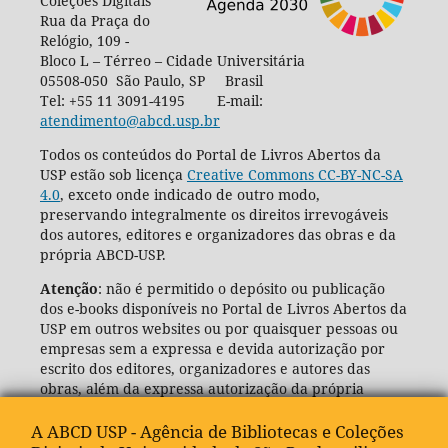
Coleções Digitais
Rua da Praça do
Relógio, 109 -
Bloco L – Térreo – Cidade Universitária
05508-050 São Paulo, SP Brasil
Tel: +55 11 3091-4195 E-mail:
atendimento@abcd.usp.br
Todos os conteúdos do Portal de Livros Abertos da
USP estão sob licença
Creative Commons CC-BY-NC-SA
4.0
, exceto onde indicado de outro modo,
preservando integralmente os direitos irrevogáveis
dos autores, editores e organizadores das obras e da
própria ABCD-USP.
Atenção
: não é permitido o depósito ou publicação
dos e-books disponíveis no Portal de Livros Abertos da
USP em outros websites ou por quaisquer pessoas ou
empresas sem a expressa e devida autorização por
escrito dos editores, organizadores e autores das
obras, além da expressa autorização da própria
Agência de Bibliotecas e Coleções Digitais da USP
(ABCD-USP).
A ABCD USP - Agência de Bibliotecas e Coleções