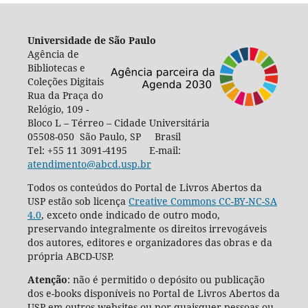
Universidade de São Paulo
Agência de
Bibliotecas e
Coleções Digitais
Rua da Praça do
Relógio, 109 -
Bloco L – Térreo – Cidade Universitária
05508-050 São Paulo, SP Brasil
Tel: +55 11 3091-4195 E-mail:
atendimento@abcd.usp.br
Todos os conteúdos do Portal de Livros Abertos da
USP estão sob licença
Creative Commons CC-BY-NC-SA
4.0
, exceto onde indicado de outro modo,
preservando integralmente os direitos irrevogáveis
dos autores, editores e organizadores das obras e da
própria ABCD-USP.
Atenção
: não é permitido o depósito ou publicação
dos e-books disponíveis no Portal de Livros Abertos da
USP em outros websites ou por quaisquer pessoas ou