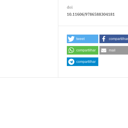
doi
10.11606/9786588304181
tweet
compartilha
compartilhar
mail
compartilhar