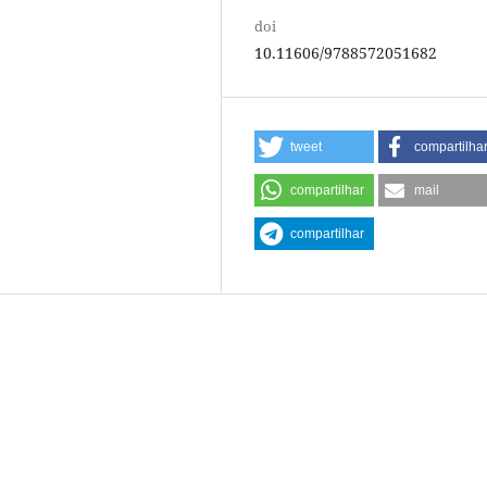
doi
10.11606/9788572051682
tweet
compartilha
compartilhar
mail
compartilhar