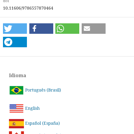
doi
10.11606/9786557870464
Idioma
Português (Brasil)
English
Español (España)