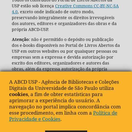
USP estão sob licença
Creative Commons CC-BY-NC-SA
4.0
, exceto onde indicado de outro modo,
preservando integralmente os direitos irrevogáveis
dos autores, editores e organizadores das obras e da
própria ABCD-USP.
Atenção
: não é permitido o depósito ou publicação
dos e-books disponíveis no Portal de Livros Abertos da
USP em outros websites ou por quaisquer pessoas ou
empresas sem a expressa e devida autorização por
escrito dos editores, organizadores e autores das
obras, além da expressa autorização da própria
Agência de Bibliotecas e Coleções Digitais da USP
(ABCD-USP).
A ABCD USP - Agência de Bibliotecas e Coleções
Digitais da Universidade de São Paulo utiliza
cookies
, a fim de obter estatísticas para
aprimorar a experiência do usuário. A
navegação no portal implica concordância com
esse procedimento, em linha com a
Política de
Privacidade e Cookies
.