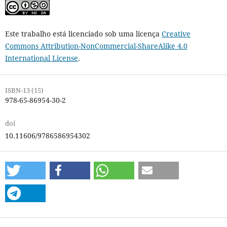
Este trabalho está licenciado sob uma licença
Creative
Commons Attribution-NonCommercial-ShareAlike 4.0
International License
.
ISBN-13 (15)
978-65-86954-30-2
doi
10.11606/9786586954302