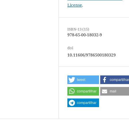
License
.
ISBN-13 (15)
978-65-00-18032-9
doi
10.11606/9786500180329
tweet
compartilha
compartilhar
mail
compartilhar