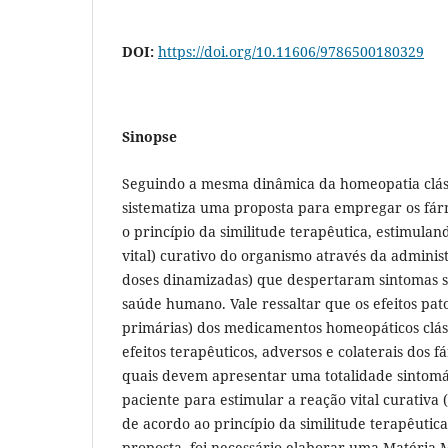
DOI:
https://doi.org/10.11606/9786500180329
Sinopse
Seguindo a mesma dinâmica da homeopatia cláss
sistematiza uma proposta para empregar os f
o princípio da similitude terapêutica, estimulan
vital) curativo do organismo através da adminis
doses dinamizadas) que despertaram sintomas 
saúde humano. Vale ressaltar que os efeitos pat
primárias) dos medicamentos homeopáticos clá
efeitos terapêuticos, adversos e colaterais dos 
quais devem apresentar uma totalidade sintomá
paciente para estimular a reação vital curativa (
de acordo ao princípio da similitude terapêutica.
proposta, foi necessário elaborar uma Matéria