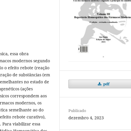
ica, essa obra
ármacos modernos segundo
do o efeito rebote (reação
tração de substâncias (em
semelhantes no estado de
pdf
ogenéticos (ações
ssicos correspondem aos
fármacos modernos, os
tica semelhante ao do
Publicado
efeito rebote curativo),
dezembro 4, 2023
 Para viabilizar essa
 Médica Homeopática dos