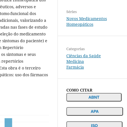
uticos, adversos e
Séries
átomo-funcional dos
Novos Medicamentos
dicionais, valorizando a
Homeopáticos
adas nas fases de estudo
 seleção do medicamento
e sintomas do paciente) e
um Repertório
Categorias
os sintomas e seus
Ciências da Saúde
 repertórios
Medicina
Farmácia
Esta obra é o terceiro
ticos: uso dos fármacos
COMO CITAR
ABNT
APA
ISO