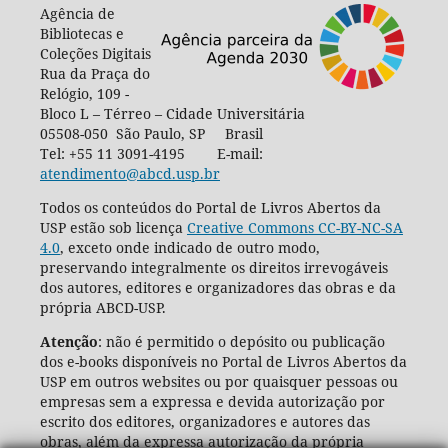
Agência de
Bibliotecas e
Coleções Digitais
Rua da Praça do
Relógio, 109 -
Bloco L – Térreo – Cidade Universitária
05508-050 São Paulo, SP Brasil
Tel: +55 11 3091-4195 E-mail:
atendimento@abcd.usp.br
Todos os conteúdos do Portal de Livros Abertos da
USP estão sob licença
Creative Commons CC-BY-NC-SA
4.0
, exceto onde indicado de outro modo,
preservando integralmente os direitos irrevogáveis
dos autores, editores e organizadores das obras e da
própria ABCD-USP.
Atenção
: não é permitido o depósito ou publicação
dos e-books disponíveis no Portal de Livros Abertos da
USP em outros websites ou por quaisquer pessoas ou
empresas sem a expressa e devida autorização por
escrito dos editores, organizadores e autores das
obras, além da expressa autorização da própria