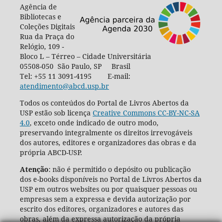
Agência de
Bibliotecas e
Coleções Digitais
Rua da Praça do
Relógio, 109 -
Bloco L – Térreo – Cidade Universitária
05508-050 São Paulo, SP Brasil
Tel: +55 11 3091-4195 E-mail:
atendimento@abcd.usp.br
Todos os conteúdos do Portal de Livros Abertos da
USP estão sob licença
Creative Commons CC-BY-NC-SA
4.0
, exceto onde indicado de outro modo,
preservando integralmente os direitos irrevogáveis
dos autores, editores e organizadores das obras e da
própria ABCD-USP.
Atenção
: não é permitido o depósito ou publicação
dos e-books disponíveis no Portal de Livros Abertos da
USP em outros websites ou por quaisquer pessoas ou
empresas sem a expressa e devida autorização por
escrito dos editores, organizadores e autores das
obras, além da expressa autorização da própria