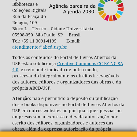
Bibliotecas e
Coleções Digitais
Rua da Praça do
Relógio, 109 -
Bloco L – Térreo – Cidade Universitária
05508-050 São Paulo, SP Brasil
Tel: +55 11 3091-4195 E-mail:
atendimento@abcd.usp.br
Todos os conteúdos do Portal de Livros Abertos da
USP estão sob licença
Creative Commons CC-BY-NC-SA
4.0
, exceto onde indicado de outro modo,
preservando integralmente os direitos irrevogáveis
dos autores, editores e organizadores das obras e da
própria ABCD-USP.
Atenção
: não é permitido o depósito ou publicação
dos e-books disponíveis no Portal de Livros Abertos da
USP em outros websites ou por quaisquer pessoas ou
empresas sem a expressa e devida autorização por
escrito dos editores, organizadores e autores das
obras, além da expressa autorização da própria
Agência de Bibliotecas e Coleções Digitais da USP