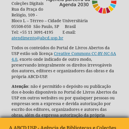
Coleções Digitais
Rua da Praça do
Relógio, 109 -
Bloco L – Térreo – Cidade Universitária
05508-050 São Paulo, SP Brasil
Tel: +55 11 3091-4195 E-mail:
atendimento@abcd.usp.br
Todos os conteúdos do Portal de Livros Abertos da
USP estão sob licença
Creative Commons CC-BY-NC-SA
4.0
, exceto onde indicado de outro modo,
preservando integralmente os direitos irrevogáveis
dos autores, editores e organizadores das obras e da
própria ABCD-USP.
Atenção
: não é permitido o depósito ou publicação
dos e-books disponíveis no Portal de Livros Abertos da
USP em outros websites ou por quaisquer pessoas ou
empresas sem a expressa e devida autorização por
escrito dos editores, organizadores e autores das
obras, além da expressa autorização da própria
Agência de Bibliotecas e Coleções Digitais da USP
(ABCD-USP).
A ABCD USP - Agência de Bibliotecas e Coleções