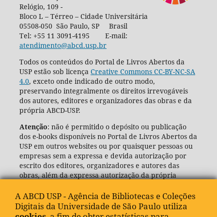
Relógio, 109 -
Bloco L – Térreo – Cidade Universitária
05508-050 São Paulo, SP Brasil
Tel: +55 11 3091-4195 E-mail:
atendimento@abcd.usp.br
Todos os conteúdos do Portal de Livros Abertos da
USP estão sob licença
Creative Commons CC-BY-NC-SA
4.0
, exceto onde indicado de outro modo,
preservando integralmente os direitos irrevogáveis
dos autores, editores e organizadores das obras e da
própria ABCD-USP.
Atenção
: não é permitido o depósito ou publicação
dos e-books disponíveis no Portal de Livros Abertos da
USP em outros websites ou por quaisquer pessoas ou
empresas sem a expressa e devida autorização por
escrito dos editores, organizadores e autores das
obras, além da expressa autorização da própria
Agência de Bibliotecas e Coleções Digitais da USP
(ABCD-USP).
A ABCD USP - Agência de Bibliotecas e Coleções
Digitais da Universidade de São Paulo utiliza
cookies
, a fim de obter estatísticas para