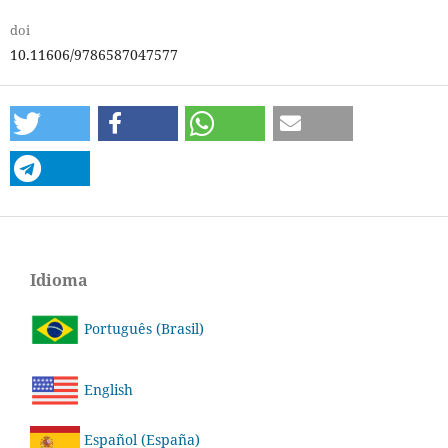
doi
10.11606/9786587047577
Idioma
Português (Brasil)
English
Español (España)