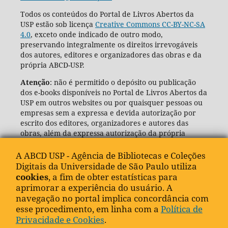
Todos os conteúdos do Portal de Livros Abertos da
USP estão sob licença
Creative Commons CC-BY-NC-SA
4.0
, exceto onde indicado de outro modo,
preservando integralmente os direitos irrevogáveis
dos autores, editores e organizadores das obras e da
própria ABCD-USP.
Atenção
: não é permitido o depósito ou publicação
dos e-books disponíveis no Portal de Livros Abertos da
USP em outros websites ou por quaisquer pessoas ou
empresas sem a expressa e devida autorização por
escrito dos editores, organizadores e autores das
obras, além da expressa autorização da própria
Agência de Bibliotecas e Coleções Digitais da USP
(ABCD-USP).
A ABCD USP - Agência de Bibliotecas e Coleções
Digitais da Universidade de São Paulo utiliza
cookies
, a fim de obter estatísticas para
aprimorar a experiência do usuário. A
navegação no portal implica concordância com
esse procedimento, em linha com a
Política de
Privacidade e Cookies
.