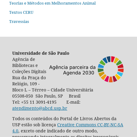
Teorias e Métodos em Melhoramentos Animal
Textos CERU
Travessias
Universidade de São Paulo
Agência de
Bibliotecas e
Coleções Digitais
Rua da Praça do
Relógio, 109 -
Bloco L – Térreo – Cidade Universitária
05508-050 São Paulo, SP Brasil
Tel: +55 11 3091-4195 E-mail:
atendimento@abcd.usp.br
Todos os conteúdos do Portal de Livros Abertos da
USP estão sob licença
Creative Commons CC-BY-NC-SA
4.0
, exceto onde indicado de outro modo,
preservando integralmente os direitos irrevogáveis